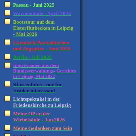
Passau - Juni 2025
Warnemünde - April 2026
Bootstour auf dem
Elsterflutbecken in Leipzig
- Mai 2026
Garmisch-Partenkirchen
und Zugspitze - Juni 2026
Berlin - Juli 2026
Impressionen aus dem
Bundesverwaltungs- Gerichtes
in Leipzig, Mai 2022
Klassenfotos - nur für
Insider interessant
Lichtspektakel in der
Friedenskirche zu Leipzig
Meine OP an der
Wirbelsäule - Jan.2026
Meine Gedanken zum Sein