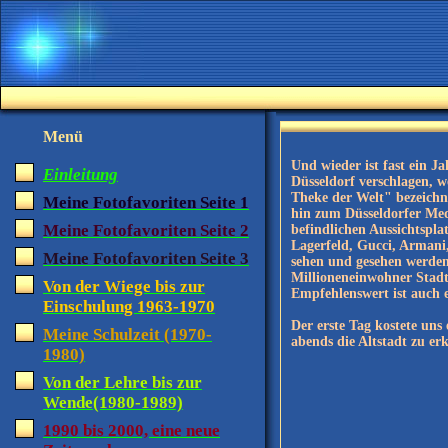
Menü
Und wieder ist fast ein J
Einleitung
Düsseldorf verschlagen, w
Theke der Welt" bezeichne
Meine Fotofavoriten Seite 1
hin zum Düsseldorfer Med
Meine Fotofavoriten Seite 2
befindlichen Aussichtspla
Lagerfeld, Gucci, Armani,
Meine Fotofavoriten Seite 3
sehen und gesehen werden
Millioneneinwohner Stadt 
Von der Wiege bis zur
Empfehlenswert ist auch e
Einschulung 1963-1970
Der erste Tag kostete uns
Meine Schulzeit (1970-
abends die Altstadt zu er
1980)
Von der Lehre bis zur
Wende(1980-1989)
1990 bis 2000, eine neue