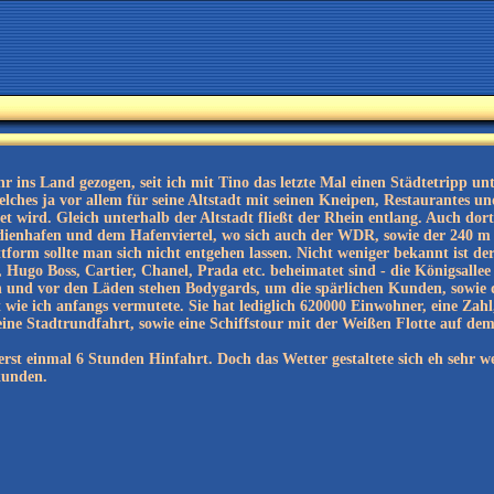
ahr ins Land gezogen, seit ich mit Tino das letzte Mal einen Städtetripp u
elches ja vor allem für seine Altstadt mit seinen Kneipen, Restaurantes u
t wird. Gleich unterhalb der Altstadt fließt der Rhein entlang. Auch dort
ienhafen und dem Hafenviertel, wo sich auch der WDR, sowie der 240 m
ttform sollte man sich nicht entgehen lassen. Nicht weniger bekannt ist 
 Hugo Boss, Cartier, Chanel, Prada etc. beheimatet sind - die Königsallee
 und vor den Läden stehen Bodygards, um die spärlichen Kunden, sowie di
wie ich anfangs vermutete. Sie hat lediglich 620000 Einwohner, eine Zah
ine Stadtrundfahrt, sowie eine Schiffstour mit der Weißen Flotte auf de
 erst einmal 6 Stunden Hinfahrt. Doch das Wetter gestaltete sich eh sehr 
kunden.