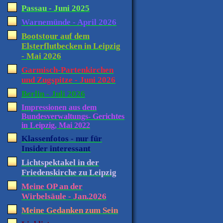
Passau - Juni 2025
Warnemünde - April 2026
Bootstour auf dem
Elsterflutbecken in Leipzig
- Mai 2026
Garmisch-Partenkirchen
und Zugspitze - Juni 2026
Berlin - Juli 2026
Impressionen aus dem
Bundesverwaltungs- Gerichtes
in Leipzig, Mai 2022
Klassenfotos - nur für
Insider interessant
Lichtspektakel in der
Friedenskirche zu Leipzig
Meine OP an der
Wirbelsäule - Jan.2026
Meine Gedanken zum Sein