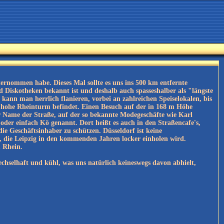
nternommen habe. Dieses Mal sollte es uns ins 500 km entfernte
nd Diskotheken bekannt ist und deshalb auch spasseshalber als "längste
 kann man herrlich flanieren, vorbei an zahlreichen Speiselokalen, bis
 hohe Rheinturm befindet. Einen Besuch auf der in 168 m Höhe
der Name der Straße, auf der so bekannte Modegeschäfte wie Karl
 oder einfach Kö genannt. Dort heißt es auch in den Straßencafe's,
e Geschäftsinhaber zu schützen. Düsseldorf ist keine
l, die Leipzig in den kommenden Jahren locker einholen wird.
m Rhein.
wechselhaft und kühl, was uns natürlich keineswegs davon abhielt,