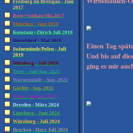
Wirbelsäulen-O
Freiburg im Breisgau - Juni
2017
Rom+Vatikan Okt.2017
München - Juni 2018
Konstanz+Zürich Juli 2018
Düsseldorf - Mai 2019
Einen Tag späte
Swinemünde/Polen - Juli
Und bis auf die
2019
Nürnberg - Juli 2020
ging es mir auc
Trier - Juli/Aug. 2021
Warnemünde - Aug. 2022
Görlitz - Sep. 2022
Wien - August 2023
Dresden - März 2024
Lüneburg - Juni 2024
Würzburg - Juli 2024
Und zu m
Brocken - Harz Juli 2024