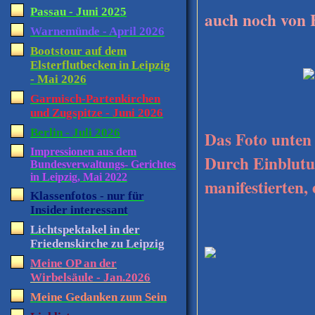
Passau - Juni 2025
auch noch von 
Warnemünde - April 2026
Bootstour auf dem
Elsterflutbecken in Leipzig
- Mai 2026
Garmisch-Partenkirchen
und Zugspitze - Juni 2026
Berlin - Juli 2026
Das Foto unten
Impressionen aus dem
Durch Einblutun
Bundesverwaltungs- Gerichtes
in Leipzig, Mai 2022
manifestierten,
Klassenfotos - nur für
Insider interessant
Lichtspektakel in der
Friedenskirche zu Leipzig
Meine OP an der
Wirbelsäule - Jan.2026
Meine Gedanken zum Sein