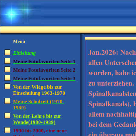
Menü
Jan.2026: Nach
Einleitung
allen Untersche
Meine Fotofavoriten Seite 1
Meine Fotofavoriten Seite 2
wurden, habe ic
Meine Fotofavoriten Seite 3
zu unterziehen.
Von der Wiege bis zur
Spinalkanalsten
Einschulung 1963-1970
Spinalkanals), b
Meine Schulzeit (1970-
1980)
allem nachhalti
Von der Lehre bis zur
bei dem Gedank
Wende(1980-1989)
1990 bis 2000, eine neue
ein überaus mu