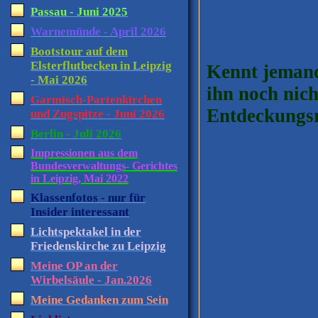
Passau - Juni 2025
Warnemünde - April 2026
Bootstour auf dem
Elsterflutbecken in Leipzig
Kennt jemand
- Mai 2026
ihn noch nich
Garmisch-Partenkirchen
Entdeckungsre
und Zugspitze - Juni 2026
Berlin - Juli 2026
Impressionen aus dem
Bundesverwaltungs- Gerichtes
in Leipzig, Mai 2022
Klassenfotos - nur für
Insider interessant
Lichtspektakel in der
Friedenskirche zu Leipzig
Meine OP an der
Wirbelsäule - Jan.2026
Meine Gedanken zum Sein