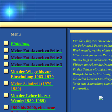
Menü
Für das Pfingstwochenende i
Einleitung
der Fahrt nach Passau befan
Wochenende, welche nichts G
Meine Fotofavoriten Seite 1
Misere und zogen die Reise z
Meine Fotofavoriten Seite 2
Passau liegt im Südosten Deu
Meine Fotofavoriten Seite 3
Flüssen umgeben; die Donau, 
Zu den Sehenswürdigkeiten g
Von der Wiege bis zur
Wallfahrtskirche Mariahilf,
Einschulung 1963-1970
die vielen kleinen Künstlerg
Meine Schulzeit (1970-
Noch eine Anmerkung zum ers
Fotografen.
1980)
Von der Lehre bis zur
Wende(1980-1989)
1990 bis 2000, eine neue