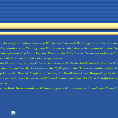
n diesem Jahr hatten wir einen Wochenendtrip nach Passau geplant. Wir, das sin
den, wurden wir allerdings von Mario unterrichtet, dass er leider aus Krankhei
utes zu verheißen hatte. Und die Prognose bestätigte sich. Es war im wahrsten S
u dritt durch und trotzten dem Regenwetter.
tschlands. Es grenzt an Österreich und auch die Tschechische Republik ist nicht w
den Inn und die Ilz. Der Inn und die Ilz fließen in die Donau und bilden letztlic
ehören der Dom St. Stephan zu Passau, das Dreiflüsseeck, die Burganlage Veste O
 die wir bedauerlicherweise nicht besucht haben und eine Dreiflüsse-Schifffahrt
assen.
ten Bild. Dieses wurde nicht von mir gemacht, sondern entstammt einer Schautaf