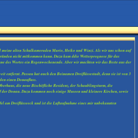
d meine alten Schulkameraden Mario, Heiko und Winzi. Als wir uns schon auf
tsgründen nicht mitkommen kann. Dazu kam ddie Wetterprognose für das
inne des Wortes ein Regenwochenende. Aber wir machten wir das Beste aus der
eit entfernt. Passau hat auch den Beinamen Dreiflüssestadt, denn sie ist von 3
h den einen Donaufluss.
berhaus, die neue Bischöfliche Residenz, der Schaublingsturm, die
 auf der Donau. Dazu kommen noch einige Museen und kleinere Kirchen, sowie
el am Dreiflüsseeck und ist die Luftaufnahme eines mir unbekannten