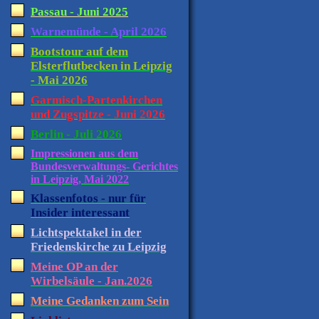
Passau - Juni 2025
Warnemünde - April 2026
Bootstour auf dem
Elsterflutbecken in Leipzig
- Mai 2026
Garmisch-Partenkirchen
und Zugspitze - Juni 2026
Berlin - Juli 2026
Impressionen aus dem
Bundesverwaltungs- Gerichtes
in Leipzig, Mai 2022
Klassenfotos - nur für
Insider interessant
Lichtspektakel in der
Friedenskirche zu Leipzig
Meine OP an der
Wirbelsäule - Jan.2026
Meine Gedanken zum Sein