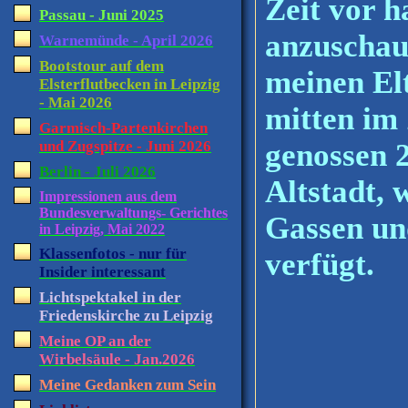
Zeit vor 
Passau - Juni 2025
anzuschau
Warnemünde - April 2026
Bootstour auf dem
meinen El
Elsterflutbecken in Leipzig
- Mai 2026
mitten im
Garmisch-Partenkirchen
und Zugspitze - Juni 2026
genossen 2
Berlin - Juli 2026
Altstadt, 
Impressionen aus dem
Bundesverwaltungs- Gerichtes
Gassen un
in Leipzig, Mai 2022
Klassenfotos - nur für
verfügt.
Insider interessant
Lichtspektakel in der
Friedenskirche zu Leipzig
Meine OP an der
Wirbelsäule - Jan.2026
Meine Gedanken zum Sein