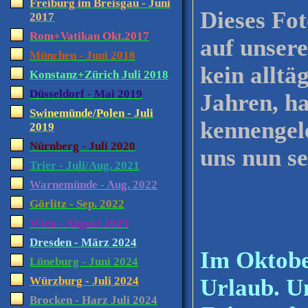
Freiburg im Breisgau - Juni
Dieses Fo
2017
Rom+Vatikan Okt.2017
auf unser
München - Juni 2018
kein alltä
Konstanz+Zürich Juli 2018
Düsseldorf - Mai 2019
Jahren, h
Swinemünde/Polen - Juli
kennengele
2019
Nürnberg - Juli 2020
uns nun se
Trier - Juli/Aug. 2021
Warnemünde - Aug. 2022
Görlitz - Sep. 2022
Wien - August 2023
Dresden - März 2024
Im Oktobe
Lüneburg - Juni 2024
Würzburg - Juli 2024
Urlaub. U
Brocken - Harz Juli 2024