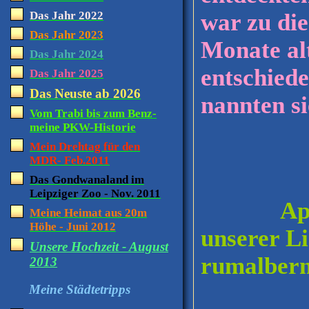
war zu di
Das Jahr 2022
Das Jahr 2023
Monate al
Das Jahr 2024
entschiede
Das Jahr 2025
Das Neuste ab 2026
nannten si
Vom Trabi bis zum Benz-
meine PKW-Historie
Mein Drehtag für den
MDR- Feb.2011
Das Gondwanaland im
Leipziger Zoo - Nov. 2011
April 2
Meine Heimat aus 20m
Höhe - Juni 2012
unserer Li
Unsere Hochzeit - August
rumalbern
2013
Meine Städtetripps