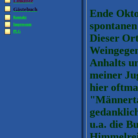
Linkliste
Gästebuch
Ende Okto
Kontakt
spontanen
Impressum
PLG
Dieser Ort 
Weingegen
Anhalts un
meiner Ju
hier oftm
"Männerta
gedanklich
u.a. die B
Himmelrei