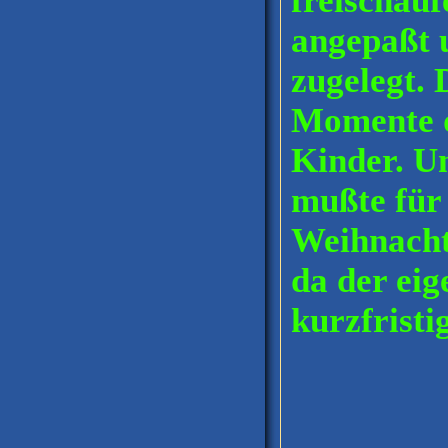
freischauf
angepaßt u
zugelegt. 
Momente d
Kinder. Un
mußte für
Weihnacht
da der ei
kurzfristig