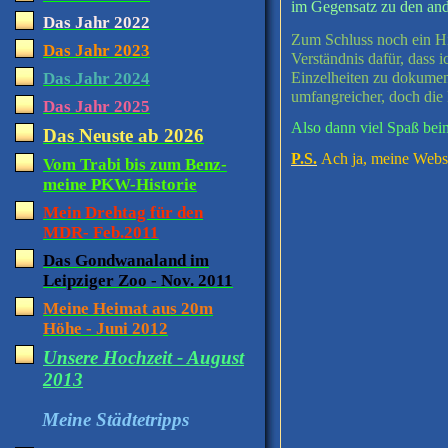
im Gegensatz zu den and
Das Jahr 2022
Zum Schluss noch ein Hi
Das Jahr 2023
Verständnis dafür, dass 
Das Jahr 2024
Einzelheiten zu dokument
umfangreicher, doch die 
Das Jahr 2025
Also dann viel Spaß bei
Das Neuste ab 2026
P.S.
Ach ja, meine Websit
Vom Trabi bis zum Benz-
meine PKW-Historie
Mein Drehtag für den
MDR- Feb.2011
Das Gondwanaland im
Leipziger Zoo - Nov. 2011
Meine Heimat aus 20m
Höhe - Juni 2012
Unsere Hochzeit - August
2013
Meine Städtetripps