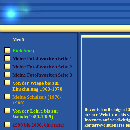
Menü
Einleitung
Meine Fotofavoriten Seite 1
Meine Fotofavoriten Seite 2
Meine Fotofavoriten Seite 3
Von der Wiege bis zur
Einschulung 1963-1970
Meine Schulzeit (1970-
1980)
Bevor ich mit einigen E
Von der Lehre bis zur
meiner Website nichts v
Wende(1980-1989)
Internets auf verdächti
1990 bis 2000, eine neue
konterrevolutionäres pl