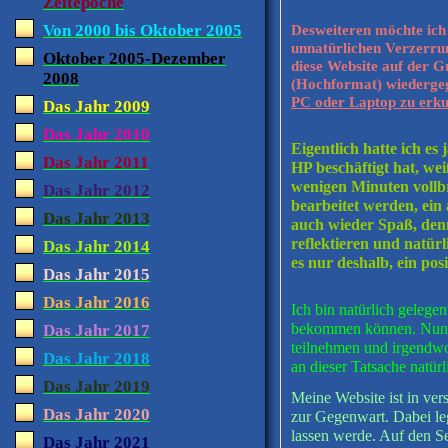
Zeitepoche
Von 2000 bis Oktober 2005
Desweiteren möchte ich
unnatürlichen Verzerrun
Oktober 2005-Dezember
diese Website auf der G
2008
(Hochformat) wiedergege
PC oder Laptop zu erk
Das Jahr 2009
Das Jahr 2010
Eigentlich hatte ich e
Das Jahr 2011
HP beschäftigt hat, wei
wenigen Minuten vollbr
Das Jahr 2012
bearbeitet werden, ein
Das Jahr 2013
auch wieder Spaß, denn
reflektieren und natür
Das Jahr 2014
es nur deshalb, ein pos
Das Jahr 2015
Das Jahr 2016
Ich bin natürlich gelege
bekommen können. Nun ic
Das Jahr 2017
teilnehmen und irgendwo 
Das Jahr 2018
an dieser Tatsache natürl
Das Jahr 2019
Meine Website ist in ver
Das Jahr 2020
zur Gegenwart. Dabei leg
lassen werde. Auf den Se
Das Jahr 2021