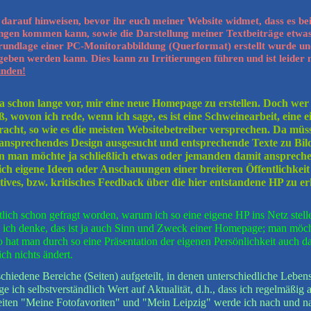
 darauf hinweisen,
bevor ihr euch meiner Website widmet, dass es b
gen kommen kann, sowie die Darstellung meiner Textbeiträge etwas 
rundlage einer PC-Monitorabbildung (Querformat) erstellt wurde un
ben werden kann. Dies kann zu Irritierungen führen und ist leider 
unden!
s ja schon lange vor, mir eine neue Homepage zu erstellen. Doch we
ß, wovon ich rede, wenn ich sage, es ist eine Schweinearbeit, eine 
acht, so wie es die meisten Websitebetreiber versprechen. Da müsse
 ansprechendes Design ausgesucht und entsprechende Texte zu Bi
 man möchte ja schließlich etwas oder jemanden damit ansprechen
lich eigene Ideen oder Anschauungen einer breiteren Öffentlichkeit
itives, bzw. kritisches Feedback über die hier entstandene HP zu er
ntlich schon gefragt worden, warum ich so eine eigene HP ins Netz st
h denke, das ist ja auch Sinn und Zweck einer Homepage; man möcht
hat man durch so eine Präsentation der eigenen Persönlichkeit auch da
ich nichts ändert.
schiedene Bereiche (Seiten) aufgeteilt, in denen unterschiedliche Lebe
e ich selbstverständlich Wert auf Aktualität, d.h., dass ich regelmäßi
iten "Meine Fotofavoriten" und "Mein Leipzig" werde ich nach und nach