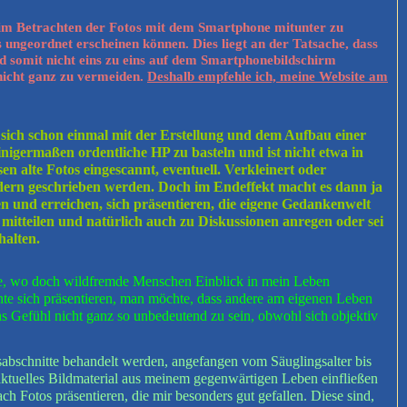
eim Betrachten der Fotos mit dem Smartphone mitunter zu
ungeordnet erscheinen können. Dies liegt an der Tatsache, dass
d somit nicht eins zu eins auf dem Smartphonebildschirm
nicht ganz zu vermeiden.
Deshalb empfehle ich, meine Website am
r sich schon einmal mit der Erstellung und dem Aufbau einer
einigermaßen ordentliche HP zu basteln und ist nicht etwa in
n alte Fotos eingescannt, eventuell. Verkleinert oder
ldern geschrieben werden. Doch im Endeffekt macht es dann ja
 und erreichen, sich präsentieren, die eigene Gedankenwelt
 mitteilen und natürlich auch zu Diskussionen anregen oder sei
halten.
elle, wo doch wildfremde Menschen Einblick in mein Leben
e sich präsentieren, man möchte, dass andere am eigenen Leben
s Gefühl nicht ganz so unbedeutend zu sein, obwohl sich objektiv
nsabschnitte behandelt werden, angefangen vom Säuglingsalter bis
g aktuelles Bildmaterial aus meinem gegenwärtigen Leben einfließen
 Fotos präsentieren, die mir besonders gut gefallen. Diese sind,