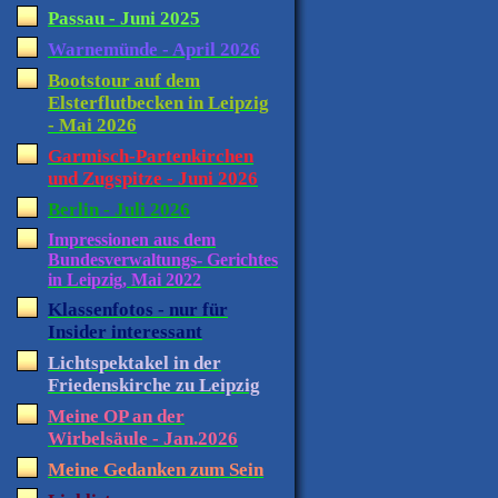
Passau - Juni 2025
Warnemünde - April 2026
Bootstour auf dem
Elsterflutbecken in Leipzig
- Mai 2026
Garmisch-Partenkirchen
und Zugspitze - Juni 2026
Berlin - Juli 2026
Impressionen aus dem
Bundesverwaltungs- Gerichtes
in Leipzig, Mai 2022
Klassenfotos - nur für
Insider interessant
Lichtspektakel in der
Friedenskirche zu Leipzig
Meine OP an der
Wirbelsäule - Jan.2026
Meine Gedanken zum Sein